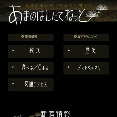
コ
ン
テ
ン
ツ
へ
ス
キ
ッ
プ