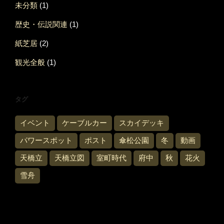
未分類
(1)
歴史・伝説関連
(1)
紙芝居
(2)
観光全般
(1)
タグ
イベント
ケーブルカー
スカイデッキ
パワースポット
ポスト
傘松公園
冬
動画
天橋立
天橋立図
室町時代
府中
秋
花火
雪舟