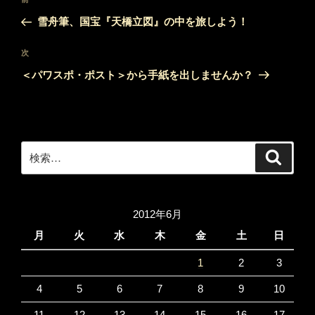
前
稿
の
雪舟筆、国宝『天橋立図』の中を旅しよう！
ナ
投
ビ
稿
次
次
ゲ
の
＜パワスポ・ポスト＞から手紙を出しませんか？
投
ー
稿
シ
ョ
ン
検
検
索
索:
2012年6月
月
火
水
木
金
土
日
1
2
3
4
5
6
7
8
9
10
11
12
13
14
15
16
17