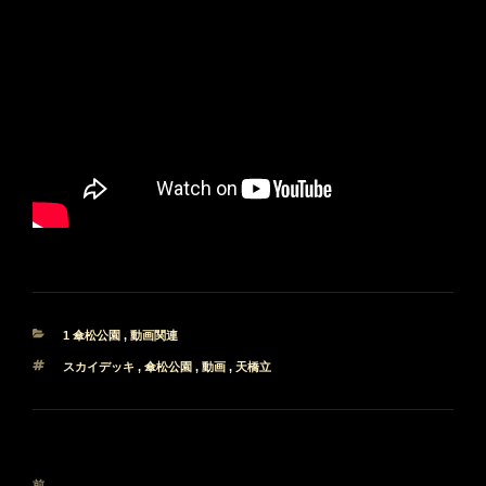
カ
1 傘松公園
,
動画関連
テ
タ
スカイデッキ
,
傘松公園
,
動画
,
天橋立
ゴ
グ
リ
ー
投
前