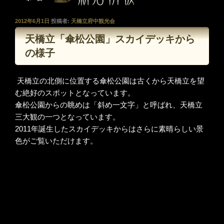
投
2012年6月1日
投稿者:
天橋立府中観光会
稿
天橋立「傘松公園」スカイデッキから
日:
の様子
天橋立の北側に位置する傘松公園は古くから天橋立を望
む絶好のスポットとなっています。
傘松公園からの眺めは「斜め一文字」と呼ばれ、天橋立
三大観の一つとなっています。
2011年誕生したスカイデッキからはさらに素晴らしい景
色がご覧いただけます。